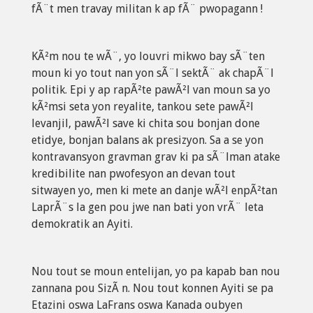
fÃ¨t men travay militan k ap fÃ¨ pwopagann !
KÃ²m nou te wÃ¨, yo louvri mikwo bay sÃ¨ten
moun ki yo tout nan yon sÃ¨l sektÃ¨ ak chapÃ¨l
politik. Epi y ap rapÃ²te pawÃ²l van moun sa yo
kÃ²msi seta yon reyalite, tankou sete pawÃ²l
levanjil, pawÃ²l save ki chita sou bonjan done
etidye, bonjan balans ak presizyon. Sa a se yon
kontravansyon gravman grav ki pa sÃ¨lman atake
kredibilite nan pwofesyon an devan tout
sitwayen yo, men ki mete an danje wÃ²l enpÃ²tan
LaprÃ¨s la gen pou jwe nan bati yon vrÃ¨ leta
demokratik an Ayiti.
Nou tout se moun entelijan, yo pa kapab ban nou
zannana pou SizÃ n. Nou tout konnen Ayiti se pa
Etazini oswa LaFrans oswa Kanada oubyen