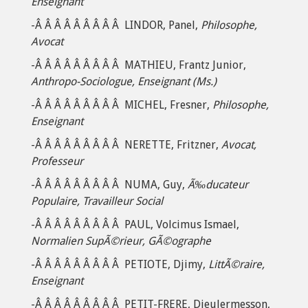
Enseignant
-Â Â Â Â Â Â Â Â Â LINDOR, Panel,
Philosophe,
Avocat
-Â Â Â Â Â Â Â Â Â MATHIEU, Frantz Junior,
Anthropo-Sociologue, Enseignant (Ms.)
-Â Â Â Â Â Â Â Â Â MICHEL, Fresner,
Philosophe,
Enseignant
-Â Â Â Â Â Â Â Â Â NERETTE, Fritzner,
Avocat,
Professeur
-Â Â Â Â Â Â Â Â Â NUMA, Guy,
Ã‰ducateur
Populaire, Travailleur Social
-Â Â Â Â Â Â Â Â Â PAUL, Volcimus Ismael,
Normalien SupÃ©rieur, GÃ©ographe
-Â Â Â Â Â Â Â Â Â PETIOTE, Djimy,
LittÃ©raire,
Enseignant
-Â Â Â Â Â Â Â Â Â PETIT-FRERE, Dieulermesson,