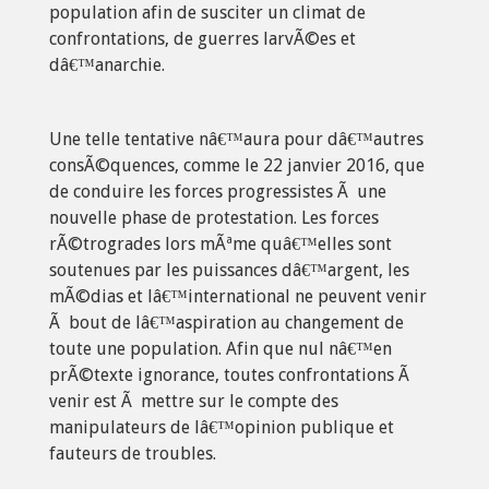
population afin de susciter un climat de
confrontations, de guerres larvÃ©es et
dâ€™anarchie.
Une telle tentative nâ€™aura pour dâ€™autres
consÃ©quences, comme le 22 janvier 2016, que
de conduire les forces progressistes Ã une
nouvelle phase de protestation. Les forces
rÃ©trogrades lors mÃªme quâ€™elles sont
soutenues par les puissances dâ€™argent, les
mÃ©dias et lâ€™international ne peuvent venir
Ã bout de lâ€™aspiration au changement de
toute une population. Afin que nul nâ€™en
prÃ©texte ignorance, toutes confrontations Ã
venir est Ã mettre sur le compte des
manipulateurs de lâ€™opinion publique et
fauteurs de troubles.