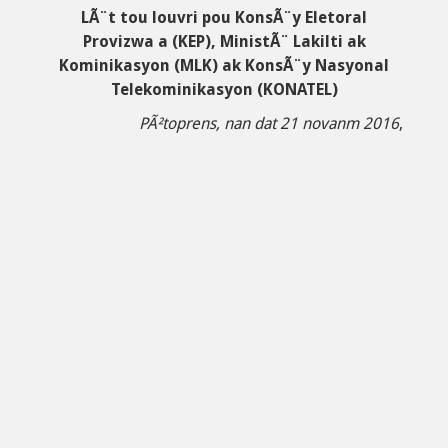
LÃ¨t tou louvri pou KonsÃ¨y Eletoral
Provizwa a (KEP), MinistÃ¨ Lakilti ak
Kominikasyon (MLK) ak KonsÃ¨y Nasyonal
Telekominikasyon (KONATEL)
PÃ²toprens, nan dat 21 novanm 2016
,