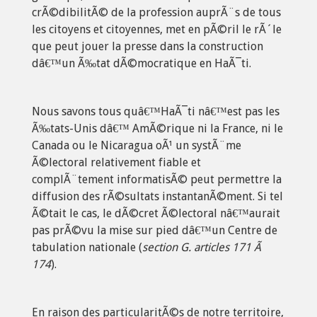
crÃ©dibilitÃ© de la profession auprÃ¨s de tous
les citoyens et citoyennes, met en pÃ©ril le rÃ´le
que peut jouer la presse dans la construction
dâ€™un Ã‰tat dÃ©mocratique en HaÃ¯ti.
Nous savons tous quâ€™HaÃ¯ti nâ€™est pas les
Ã‰tats-Unis dâ€™ AmÃ©rique ni la France, ni le
Canada ou le Nicaragua oÃ¹ un systÃ¨me
Ã©lectoral relativement fiable et
complÃ¨tement informatisÃ© peut permettre la
diffusion des rÃ©sultats instantanÃ©ment. Si tel
Ã©tait le cas, le dÃ©cret Ã©lectoral nâ€™aurait
pas prÃ©vu la mise sur pied dâ€™un Centre de
tabulation nationale (
section G. articles 171 Ã
174
).
En raison des particularitÃ©s de notre territoire,