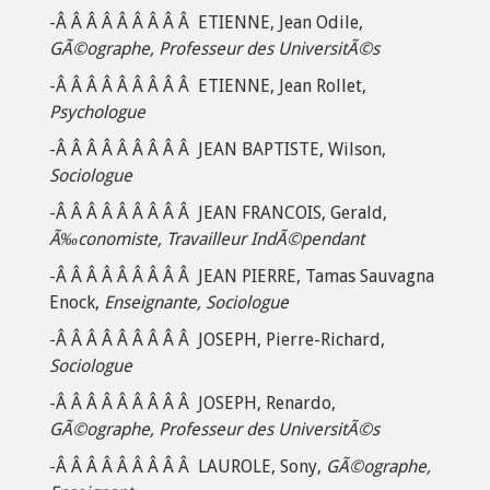
-Â Â Â Â Â Â Â Â Â ETIENNE, Jean Odile,
GÃ©ographe, Professeur des UniversitÃ©s
-Â Â Â Â Â Â Â Â Â ETIENNE, Jean Rollet,
Psychologue
-Â Â Â Â Â Â Â Â Â JEAN BAPTISTE, Wilson,
Sociologue
-Â Â Â Â Â Â Â Â Â JEAN FRANCOIS, Gerald,
Ã‰conomiste, Travailleur IndÃ©pendant
-Â Â Â Â Â Â Â Â Â JEAN PIERRE, Tamas Sauvagna
Enock,
Enseignante, Sociologue
-Â Â Â Â Â Â Â Â Â JOSEPH, Pierre-Richard,
Sociologue
-Â Â Â Â Â Â Â Â Â JOSEPH, Renardo,
GÃ©ographe, Professeur des UniversitÃ©s
-Â Â Â Â Â Â Â Â Â LAUROLE, Sony,
GÃ©ographe,