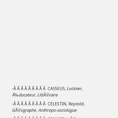
-Â Â Â Â Â Â Â Â Â CASSEUS, Luckner,
Ã‰ducateur, LittÃ©raire
-Â Â Â Â Â Â Â Â Â CELESTIN, Reynold,
GÃ©ographe, Anthropo-sociologue