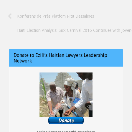
Konferans de Près Platfom Pitit Dessalines
Haiti Election Analysis: Sick Carnival 2016 Continues with Joven
Donate to Ezili’s Haitian Lawyers Leadership
Network