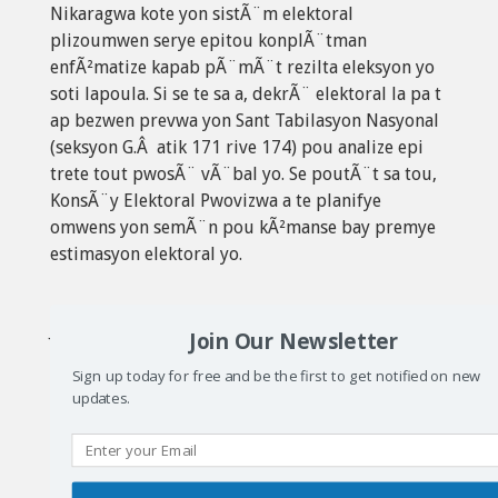
Nikaragwa kote yon sistÃ¨m elektoral
plizoumwen serye epitou konplÃ¨tman
enfÃ²matize kapab pÃ¨mÃ¨t rezilta eleksyon yo
soti lapoula. Si se te sa a, dekrÃ¨ elektoral la pa t
ap bezwen prevwa yon Sant Tabilasyon Nasyonal
(seksyon G.Â atik 171 rive 174) pou analize epi
trete tout pwosÃ¨ vÃ¨bal yo. Se poutÃ¨t sa tou,
KonsÃ¨y Elektoral Pwovizwa a te planifye
omwens yon semÃ¨n pou kÃ²manse bay premye
estimasyon elektoral yo.
Jan teritwa peyi nou an fÃ¨t, mete sou fÃ²masyon
Join Our Newsletter
sosyal ayisyen an ak jan elektora a konfigire
Sign up today for free and be the first to get notified on new
divÃ¨s kote nan peyi a, fÃ¨ li pa posib nan kad
updates.
sistÃ¨m elektoral la pou w kouri ”
idantifye
”
tandans nan vÃ²t popilÃ¨ yo nan yon ti bout tan
apre biwo vÃ²t yo fin fÃ¨men ak ”
mache fÃ¨
piblikasyon
” rezilta nan Ã¨dtan oswa menm nan