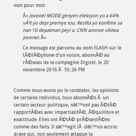
mot pour mot:
Â«
Jovenel MOISE genyen eleksyon yo a 64%
vÃ²t yo depi premye tou. Rezilta yo konfime sa
nan 10 depatman peyi a. CNN anonse viktwa
Jovenel
. Â»
Ce message est parvenu au nom FLASH sur le
tÃ©lÃ©phone d’un voisin, abonnÃ© au
rÃ©seau de la compagnie Digicel, le 20
novembre 2016 Ã 10: 26 PM
Comme nous avons pu le constater, les opinions
de certains individus, tous abonnÃ©s Ã un
certain secteur politique, nâ€™ont pas Ã©tÃ©
rapportÃ©es avec impartialitÃ©, Ã©quilibre et
exactitude. Elles ont Ã©tÃ© prÃ©sentÃ©es
comme des faits. Il sâ€™agit lÃ dâ€™un accroc
grave qui, non seulement attaque la