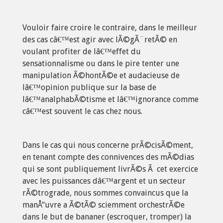
Vouloir faire croire le contraire, dans le meilleur
des cas câ€™est agir avec lÃ©gÃ¨retÃ© en
voulant profiter de lâ€™effet du
sensationnalisme ou dans le pire tenter une
manipulation Ã©hontÃ©e et audacieuse de
lâ€™opinion publique sur la base de
lâ€™analphabÃ©tisme et lâ€™ignorance comme
câ€™est souvent le cas chez nous.
Dans le cas qui nous concerne prÃ©cisÃ©ment,
en tenant compte des connivences des mÃ©dias
qui se sont publiquement livrÃ©s Ã cet exercice
avec les puissances dâ€™argent et un secteur
rÃ©trograde, nous sommes convaincus que la
manÅ“uvre a Ã©tÃ© sciemment orchestrÃ©e
dans le but de bananer (escroquer, tromper) la