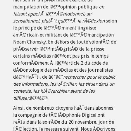
manipulation de lâ€™opinion publique
en
faisant appel Ã lâ€™Ã©motionnel, au
sensationnel, plutÃ´t quâ€™Ã la rÃ©flexion
selon
le principe de lâ€™Ã©minent linguiste
amÃ©ricain et militant de lâ€™Ã©mancipation
Noam Chomsky. En dehors de toute volontÃ© de
prÃ©server lâ€™intÃ©gritÃ© de la presse,
certains mÃ©dias nâ€™ont pas pris le temps,
conformÃ©ment Ã lâ€™article 2 du code de
dÃ©ontologie des mÃ©dias et des journalistes
dâ€™HaÃ¯ti, de â€˜â€˜
rechercher pour le public
des informations, les vÃ©rifier, les situer dans un
contexte, les hiÃ©rarchiser avant de les
diffuser
.â€™â€™
Ainsi, de nombreux citoyens haÃ¯tiens abonnes
la compagnie de tÃ©lÃ©phonie Digicel ont
reÃ§u dans la soirÃ©e du 20 novembre, jour de
l’Ã©lection, le message suivant. Nous Ã©crivons