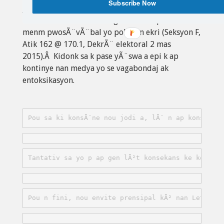
Subscribe Now
jou apre yo. Rezilta yo pa ka distribiye nonplis
tou sou baz dekont kÃ¨k grenn biwo pandan
menm pwosÃ¨vÃ¨bal yo poko fin ekri (Seksyon F,
Atik 162 @ 170.1, DekrÃ¨ elektoral 2 mas
2015).Â Kidonk sa k pase yÃ¨swa a epi k ap
kontinye nan medya yo se vagabondaj ak
entoksikasyon.
Pou sa ki konsÃ¨ne nou jodi a, lÃ¨ n ap konsidere
Tantativ sa yo p ap gen lÃ²t konsekans ke kondwi 
Pou n fini, nou envite prensipal kÃ² nan Leta ki 