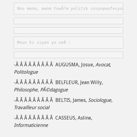
Nou menm, manm FowÃ²m politik sosyopwofesyonÃ¨l p
Moun ki siyen yo seÂ :
-Â Â Â Â Â Â Â Â Â AUGUSMA, Josue,
Avocat,
Politologue
-Â Â Â Â Â Â Â Â Â BELFLEUR, Jean Willy,
Philosophe, PÃ©dagogue
-Â Â Â Â Â Â Â Â Â BELTIS, James,
Sociologue,
Travailleur social
-Â Â Â Â Â Â Â Â Â CASSEUS, Asline,
Informaticienne