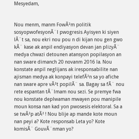
Mesyedam,
Nou menm, manm FowÃ²m politik
sosyopwofesyonÃ¨l pwogresis Ayisyen ki siyen
lÃ¨t sa, nou ekri nou pou n di kijan nou gen gwo
kÃ¨ kase ak anpil endiyasyon devan jan plizyÃ¨
medya chwazi detounen atansyon popilasyon an
nan sware dimanch 20 novanm 2016 la. Nou
konstate anpil neglijans ak iresponsabilite nan
ajisman medya ak konpayi telefÃ²n sa yo afiche
nan sware apre vÃ²t popilÃ¨ sa. Bagay sa fÃ¨ nou
rete espantan tÃ¨lmam nou sezi. Se premye fwa
nou konstate deplwaman mwayen pou manipile
moun konsa nan kad yon pwosesis elektoral. Sa a
se twÃ²p atÃ² ! Nou blije ap mande kote moun
nan peyi a? Kote responsab Leta yo? Kote
komisÃ¨ GouvÃ¨nman yo?