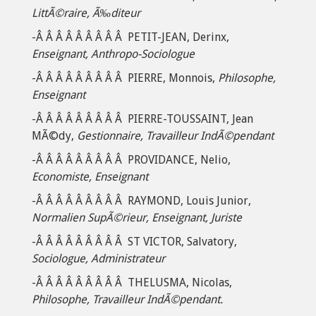
LittÃ©raire, Ã‰diteur
-Â Â Â Â Â Â Â Â Â PETIT-JEAN, Derinx,
Enseignant, Anthropo-Sociologue
-Â Â Â Â Â Â Â Â Â PIERRE, Monnois,
Philosophe,
Enseignant
-Â Â Â Â Â Â Â Â Â PIERRE-TOUSSAINT, Jean
MÃ©dy,
Gestionnaire, Travailleur IndÃ©pendant
-Â Â Â Â Â Â Â Â Â PROVIDANCE, Nelio,
Economiste, Enseignant
-Â Â Â Â Â Â Â Â Â RAYMOND, Louis Junior,
Normalien SupÃ©rieur, Enseignant, Juriste
-Â Â Â Â Â Â Â Â Â ST VICTOR, Salvatory,
Sociologue, Administrateur
-Â Â Â Â Â Â Â Â Â THELUSMA, Nicolas,
Philosophe, Travailleur IndÃ©pendant.