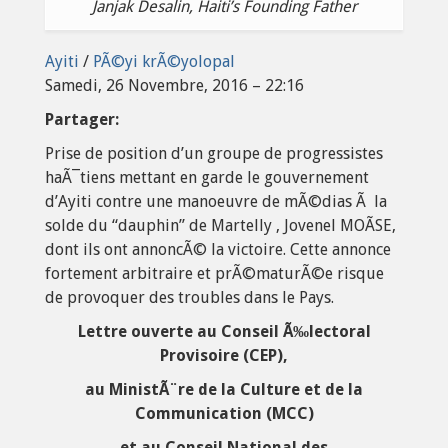
Janjak Desalin, Haiti’s Founding Father
Ayiti
/
PÃ©yi krÃ©yolopal
Samedi, 26 Novembre, 2016 – 22:16
Partager:
Prise de position d’un groupe de progressistes
haÃ¯tiens mettant en garde le gouvernement
d’Ayiti contre une manoeuvre de mÃ©dias Ã la
solde du “dauphin” de Martelly , Jovenel MOÃSE,
dont ils ont annoncÃ© la victoire. Cette annonce
fortement arbitraire et prÃ©maturÃ©e risque
de provoquer des troubles dans le Pays.
Lettre ouverte au Conseil Ã‰lectoral
Provisoire (CEP),
au MinistÃ¨re de la Culture et de la
Communication (MCC)
et au Conseil National des