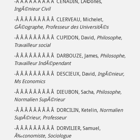
-Â Â Â Â Â Â Â Â Â CENADIN, LÃ©ones,
IngÃ©nieur Civil
-Â Â Â Â Â Â Â Â Â CLERVEAU, Michelet,
GÃ©ographe, Professeur des UniversitÃ©s
-Â Â Â Â Â Â Â Â Â CUPIDON, David,
Philosophe,
Travailleur social
-Â Â Â Â Â Â Â Â Â DARBOUZE, James,
Philosophe,
Travailleur IndÃ©pendant
-Â Â Â Â Â Â Â Â Â DESCIEUX, David,
IngÃ©nieur,
Ms Economics
-Â Â Â Â Â Â Â Â Â DIEUBON, Sacha,
Philosophe,
Normalien SupÃ©rieur
-Â Â Â Â Â Â Â Â Â DORCILIN, Ketelin,
Normalien
SupÃ©rieur, Professeur
-Â Â Â Â Â Â Â Â Â DORVILIER, Samuel,
Ã‰conomiste, Sociologue