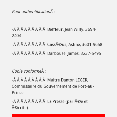
Pour authentificationÂ :
-Â Â Â Â Â Â Â Â Â Belfleur, Jean Willy, 3694-
2404
-Â Â Â Â Â Â Â Â Â CassÃ©us, Asline, 3601-9658
-Â Â Â Â Â Â Â Â Â Darbouze, James, 3237-5495
Copie conforme
Â :
-Â Â Â Â Â Â Â Â Â Maitre Danton LEGER,
Commissaire du Gouvernement de Port-au-
Prince
-Â Â Â Â Â Â Â Â Â La Presse (parlÃ©e et
Ã©crite).