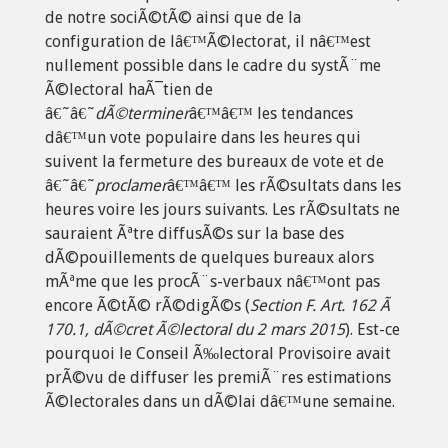
de notre sociÃ©tÃ© ainsi que de la
configuration de lâ€™Ã©lectorat, il nâ€™est
nullement possible dans le cadre du systÃ¨me
Ã©lectoral haÃ¯tien de
â€˜â€˜
dÃ©terminer
â€™â€™ les tendances
dâ€™un vote populaire dans les heures qui
suivent la fermeture des bureaux de vote et de
â€˜â€˜
proclamer
â€™â€™ les rÃ©sultats dans les
heures voire les jours suivants. Les rÃ©sultats ne
sauraient Ãªtre diffusÃ©s sur la base des
dÃ©pouillements de quelques bureaux alors
mÃªme que les procÃ¨s-verbaux nâ€™ont pas
encore Ã©tÃ© rÃ©digÃ©s (
Section F. Art. 162 Ã
170.1, dÃ©cret Ã©lectoral du 2 mars 2015
). Est-ce
pourquoi le Conseil Ã‰lectoral Provisoire avait
prÃ©vu de diffuser les premiÃ¨res estimations
Ã©lectorales dans un dÃ©lai dâ€™une semaine.