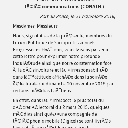
TÃ©lÃ©communications (CONATEL)
Port-au-Prince, le 21 novembre 2016
,
Mesdames, Messieurs
Nous, signataires de la prÃ©sente, membres du
Forum Politique de Socioprofessionnels
Progressistes HaÃ¯tiens, vous faisons parvenir
cette lettre pour exprimer notre profonde
inquiÃ©tude ainsi que notre consternation face
Ã la dÃ©sinvolture et lâ€™irresponsabilitÃ©
dans lâ€™attitude affichÃ©e dans la soirÃ©e
Ã©lectorale du dimanche 20 novembre 2016 par
certains mÃ©dias haÃ¯tiens.
En effet, dans lâ€™irrespect le plus total du
dÃ©cret Ã©lectoral du 2 mars 2015, quelques
mÃ©dias ainsi quâ€™une compagnie de
tÃ©lÃ©phonie mobile (Digicel) se sont livrÃ©s
hier soir Ã un pÃ©rilleux exercice de