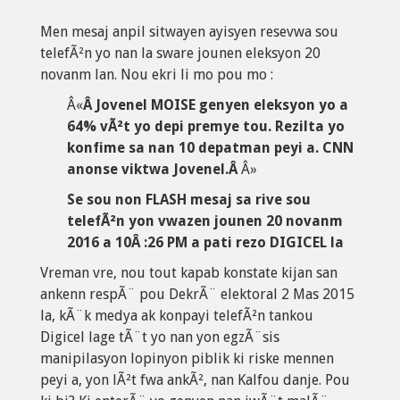
Men mesaj anpil sitwayen ayisyen resevwa sou
telefÃ²n yo nan la sware jounen eleksyon 20
novanm lan. Nou ekri li mo pou mo :
Â«
Â Jovenel MOISE genyen eleksyon yo a
64% vÃ²t yo depi premye tou. Rezilta yo
konfime sa nan 10 depatman peyi a. CNN
anonse viktwa Jovenel.Â
Â»
Se sou non FLASH mesaj sa rive sou
telefÃ²n yon vwazen jounen 20 novanm
2016 a 10Â :26 PM a pati rezo DIGICEL la
Vreman vre, nou tout kapab konstate kijan san
ankenn respÃ¨ pou DekrÃ¨ elektoral 2 Mas 2015
la, kÃ¨k medya ak konpayi telefÃ²n tankou
Digicel lage tÃ¨t yo nan yon egzÃ¨sis
manipilasyon lopinyon piblik ki riske mennen
peyi a, yon lÃ²t fwa ankÃ², nan Kalfou danje. Pou