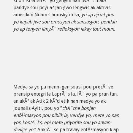
ki bi? Ki enterÃ¨ yo genyen nan jwÃ¨t malÃ¨
pandye sou peyi a? Jan gwo lengwis ak aktivis
ameriken Noam Chomsky di sa,
yo ap aji vit pou
yo kapab jwe sou emosyon ak sansasyon, pendan
yo ap tenyen limyÃ¨ refleksyon lakay tout moun
.
Medya sa yo pa menm gen sousi pou prezÃ¨ve
prensip entegrite LaprÃ¨s la, lÃ¨ yo pa pran tan,
an akÃ² ak Atik 2 kÃ²d etik nan medya yo ak
jounalis Ayiti, pou yo ”
chÃ¨che bonjan
enfÃ²masyon pou piblik la, verifye yo, mete yo nan
yon kontÃ¨ks, epi mete priyorite sou yo anvan
divilge yo.
” AnklÃ¨ se pa travay enfÃ²masyon k ap