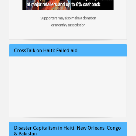
Supporters may also make a donation
or monthly subscription
CrossTalk on Haiti: Failed aid
Disaster Capitalism in Haiti, New Orleans, Congo
& Pakistan