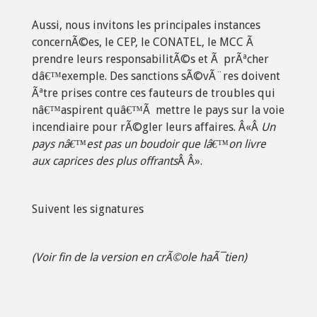
Aussi, nous invitons les principales instances
concernÃ©es, le CEP, le CONATEL, le MCC Ã
prendre leurs responsabilitÃ©s et Ã prÃªcher
dâ€™exemple. Des sanctions sÃ©vÃ¨res doivent
Ãªtre prises contre ces fauteurs de troubles qui
nâ€™aspirent quâ€™Ã mettre le pays sur la voie
incendiaire pour rÃ©gler leurs affaires. Â«Â
Un
pays nâ€™est pas un boudoir que lâ€™on livre
aux caprices des plus offrants
Â Â».
Suivent les signatures
(Voir fin de la version en crÃ©ole haÃ¯tien)